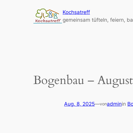
Zum
Kochsatreff
Inhalt
gemeinsam tüfteln, feiern, b
springen
Bogenbau – August
Aug. 8, 2025
—
admin
in
B
von