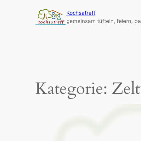
Zum
Kochsatreff
Inhalt
gemeinsam tüfteln, feiern, b
springen
Kategorie:
Zel